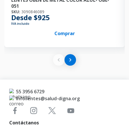
LENTES OBEN DE METAL COLOR AZUL- OBE-
051
SKU:
3090846089
Desde $925
IVA incluido
Comprar
55 3956 6729
Info.lentes@salud-digna.org
Contáctanos