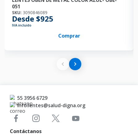
LENTES OBEN DE METAL COLOR AZUL- OBE-
051
SKU:
3090846089
Desde $925
IVA incluido
Comprar
55 3956 6729
Info.lentes@salud-digna.org
Contáctanos