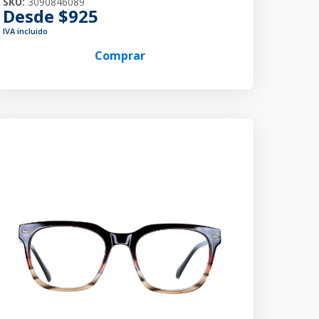
SKU:
3090846089
Desde $925
IVA incluido
Comprar