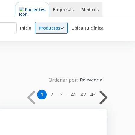
Pacientes
Empresas
Medicos
Inicio
Ubica tu clínica
Productos
Ordenar por:
Relevancia
1
2
3
...
41
42
43