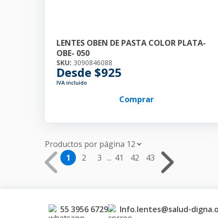
LENTES OBEN DE PASTA COLOR PLATA-
OBE- 050
SKU:
3090846088
Desde $925
IVA incluido
Comprar
Productos por página
1
2
3
...
41
42
43
55 3956 6729
Info.lentes@salud-digna.