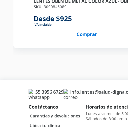
LENTES OBEN DE METAL COLOR AZUL- OBE
SKU:
3090846089
Desde $925
IVA incluido
Comprar
55 3956 6729
Info.lentes@salud-digna.
Contáctanos
Horarios de atenci
Lunes a viernes de 8:
Garantías y devoluciones
Sábados de 8:00 am a
Ubica tu clínica