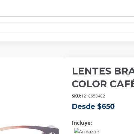
LENTES BR
COLOR CAFÉ
SKU:
1210658402
Desde $
650
Incluye:
Armazón